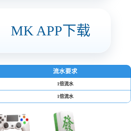
使命
平台，我们始终以科技驱动、服务导向为核心，
信赖的体育数据与直播生态。
米兰官方网页版积极拓展创新边界，以高效响应
有的技术优势与服务口碑。