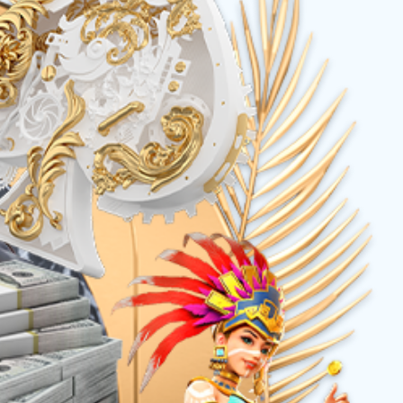
于成为全球领先的米兰官方网页版