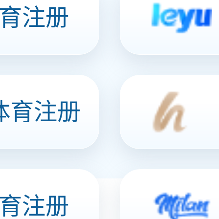
行为审计机制
记录关键行为轨迹，搭
实时异常拦截
系统对异常请求进行即
扰。
版本更新记录
击查看每次更新的重点改动，米兰官方网页版将持续优化用户体