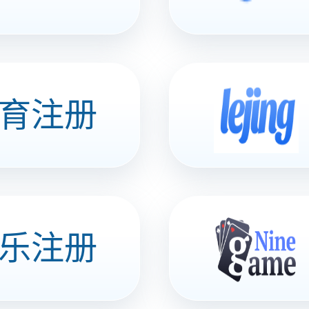
移。
推荐。
，适合米兰官方网页版用户快速上手。