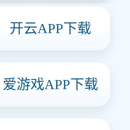
欺诈行为识别
级
别与权限隔离，为米兰官方网页版平台用户建立第一道
保障数据在米兰官方网页版体系中传输过程的完整性与