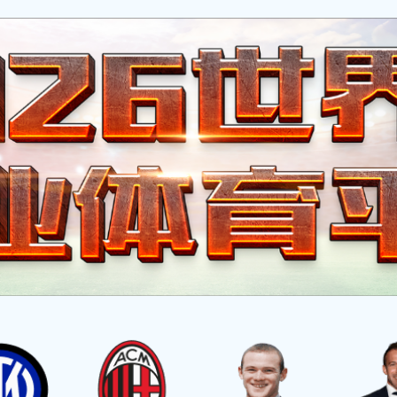
下载App
公司简介
体育
 · 权威体育
户提供包括NBA、英超、欧洲
用户信赖。